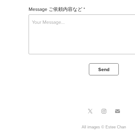
Message ご依頼内容など *
Send
All images © Estee Chan