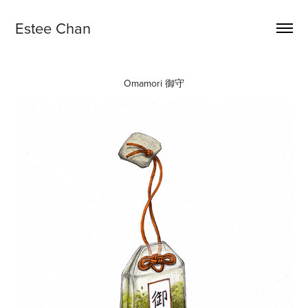
Estee Chan
Omamori 御守