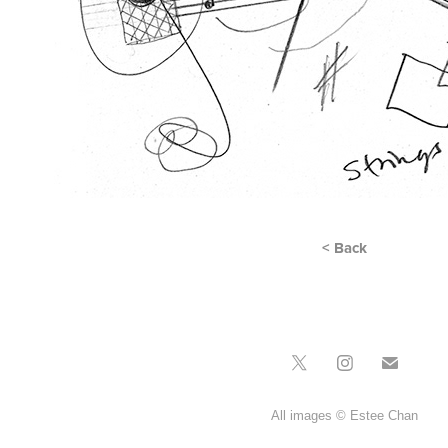
< Back
All images © Estee Chan